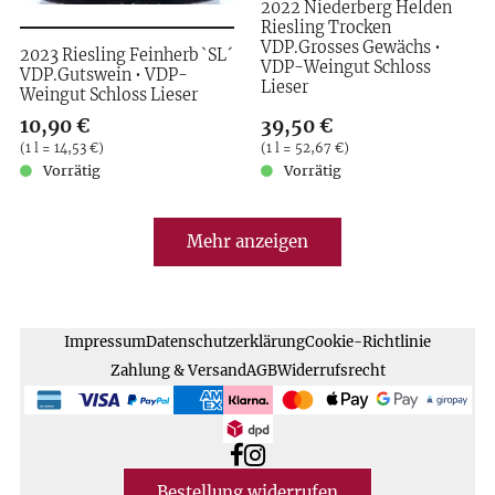
2022 Niederberg Helden
Riesling Trocken
VDP.Grosses Gewächs •
2023 Riesling Feinherb `SL´
VDP-Weingut Schloss
VDP.Gutswein • VDP-
Lieser
Weingut Schloss Lieser
Verkaufspreis: 10,90 €
10,90 €
Verkaufspreis: 39,50 €
39,50 €
Preis pro (1 l = 14,53 €)
(
1 l = 14,53 €
)
Preis pro (1 l = 52,67 €)
(
1 l = 52,67 €
)
Vorrätig
Vorrätig
Mehr anzeigen
Impressum
Datenschutzerklärung
Cookie-Richtlinie
Zahlung & Versand
AGB
Widerrufsrecht
Bestellung widerrufen