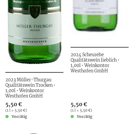
2024 Scheurebe
Qualitätswein lieblich •
1,00l • Weinkontor
Westhofen GmbH
2023 Müller-Thurgau
Qualitätswein Trocken •
1,00l • Weinkontor
Westhofen GmbH
Verkaufspreis: 5,50 €
5,50 €
Verkaufspreis: 5,50 €
5,50 €
Preis pro (1 l = 5,50 €)
(
1 l = 5,50 €
)
Preis pro (1 l = 5,50 €)
(
1 l = 5,50 €
)
Vorrätig
Vorrätig