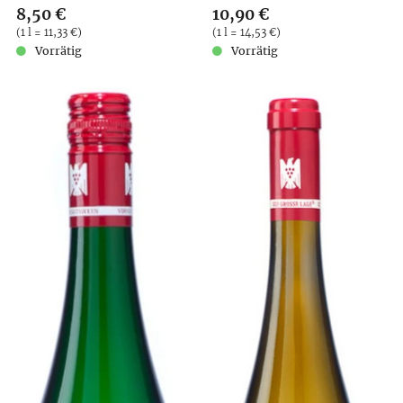
Verkaufspreis: 8,50 €
8,50 €
Verkaufspreis: 10,90 €
10,90 €
Preis pro (1 l = 11,33 €)
(
1 l = 11,33 €
)
Preis pro (1 l = 14,53 €)
(
1 l = 14,53 €
)
Vorrätig
Vorrätig