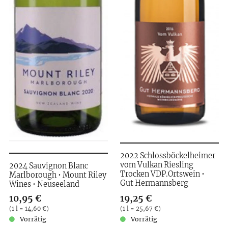
2022 Schlossböckelheimer
vom Vulkan Riesling
2024 Sauvignon Blanc
Trocken VDP.Ortswein •
Marlborough • Mount Riley
Gut Hermannsberg
Wines • Neuseeland
Verkaufspreis: 10,95 €
10,95 €
Verkaufspreis: 19,25 €
19,25 €
Preis pro (1 l = 14,60 €)
(
1 l = 14,60 €
)
Preis pro (1 l = 25,67 €)
(
1 l = 25,67 €
)
Vorrätig
Vorrätig