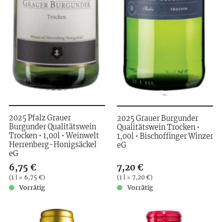
2025 Pfalz Grauer
2025 Grauer Burgunder
Burgunder Qualitätswein
Qualitätswein Trocken •
Trocken • 1,00l • Weinwelt
1,00l • Bischoffinger Winzer
Herrenberg-Honigsäckel
eG
eG
Verkaufspreis: 6,75 €
6,75 €
Verkaufspreis: 7,20 €
7,20 €
Preis pro (1 l = 6,75 €)
(
1 l = 6,75 €
)
Preis pro (1 l = 7,20 €)
(
1 l = 7,20 €
)
Vorrätig
Vorrätig