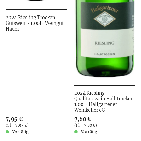
2024 Riesling Trocken
Gutswein • 1,00l • Weingut
Hauer
2024 Riesling
Qualitätswein Halbtrocken
1,00l • Hallgartener
Weinkeller eG
Verkaufspreis: 7,95 €
7,95 €
Verkaufspreis: 7,80 €
7,80 €
Preis pro (1 l = 7,95 €)
(
1 l = 7,95 €
)
Preis pro (1 l = 7,80 €)
(
1 l = 7,80 €
)
Vorrätig
Vorrätig