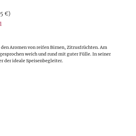
s: 6,75 €
 1 l = 6,75 €
75 €
)
d
den Aromen von reifen Birnen, Zitrusfrüchten. Am
gesprochen weich und rund mit guter Fülle. In seiner
er der ideale Speisenbegleiter.