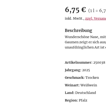
Verkaufsprei
6,75 €
Preis pro
(
1 l = 6,
inkl. MwSt.
,
zzgl. Versan
Beschreibung
Wunderschöne Nase, mit 
Gaumen zeigt er sich aus
unaufdringlichen Art ist 
Artikelnummer:
250038
Jahrgang:
2025
Geschmack:
Trocken
Weinart:
Weißwein
Land:
Deutschland
Region:
Pfalz