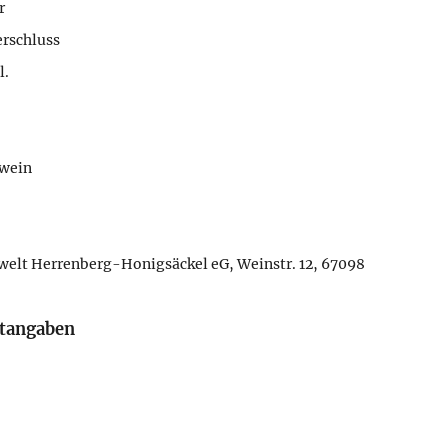
r
rschluss
l.
swein
elt Herrenberg-Honigsäckel eG, Weinstr. 12, 67098
rtangaben