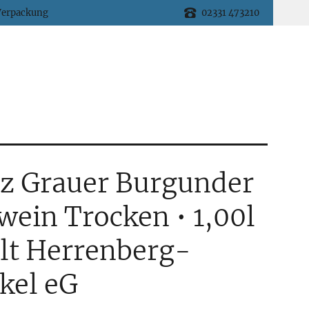
Verpackung
02331 473210
lz Grauer Burgunder
wein Trocken • 1,00l
lt Herrenberg-
kel eG