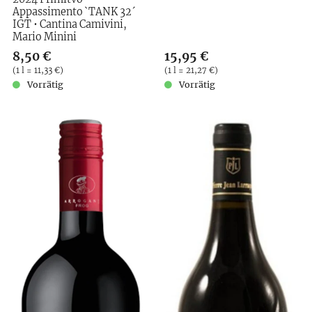
Appassimento `TANK 32´
IGT • Cantina Camivini,
Mario Minini
Verkaufspreis: 8,50 €
8,50 €
Verkaufspreis: 15,95 €
15,95 €
Preis pro (1 l = 11,33 €)
(
1 l = 11,33 €
)
Preis pro (1 l = 21,27 €)
(
1 l = 21,27 €
)
Vorrätig
Vorrätig