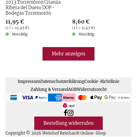
2023 Torremóron Crianza
Ribera del Duero DOP •
Bodegas Torremorón
Verkaufspreis: 11,95 €
11,95 €
Verkaufspreis: 8,60 €
8,60 €
Preis pro (1 l = 15,93 €)
(
1 l = 15,93 €
)
Preis pro (1 l = 11,47 €)
(
1 l = 11,47 €
)
Vorrätig
Vorrätig
Mehr anzeigen
Impressum
Datenschutzerklärung
Cookie-Richtlinie
Zahlung & Versand
AGB
Widerrufsrecht
Bestellung widerrufen
Copyright © 2026 Weinhof Reinhardt Online-Shop