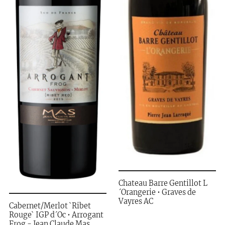
Chateau Barre Gentillot L
´Orangerie • Graves de
Vayres AC
Cabernet/Merlot `Ribet
Rouge` IGP d´Oc • Arrogant
Frog - Jean Claude Mas