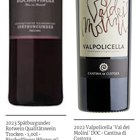
2023 Spätburgunder
2022 Valpolicella `Val dei
Rotwein Qualitätswein
Molini´ DOC • Cantina di
Trocken • 1,00l •
Custoza