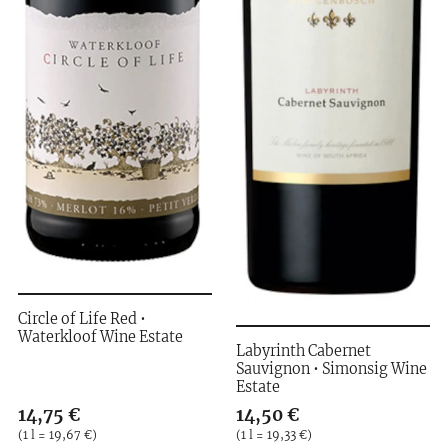
Circle of Life Red •
Waterkloof Wine Estate
Labyrinth Cabernet
Sauvignon • Simonsig Wine
Estate
Verkaufspreis: 14,75 €
14,75 €
Verkaufspreis: 14,50 €
14,50 €
Preis pro (1 l = 19,67 €)
(
1 l = 19,67 €
)
Preis pro (1 l = 19,33 €)
(
1 l = 19,33 €
)