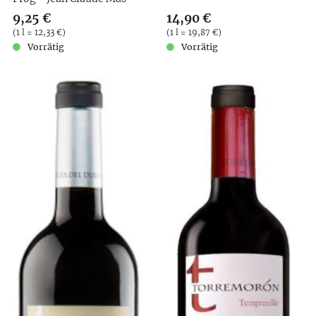
Verkaufspreis: 9,25 €
9,25 €
Verkaufspreis: 14,90 €
14,90 €
Preis pro (1 l = 12,33 €)
(
1 l = 12,33 €
)
Preis pro (1 l = 19,87 €)
(
1 l = 19,87 €
)
Vorrätig
Vorrätig