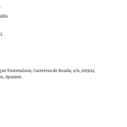
o
illo
l.
as Torremóron, Carretera de Boada, s/n, 093114
s, Spanien