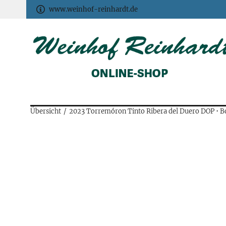
www.weinhof-reinhardt.de
Übersicht
2023 Torremóron Tinto Ribera del Duero DOP • 