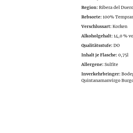
Region:
Ribera del Duer
Rebsorte:
100% Tempran
Verschlussart:
Korken
Alkoholgehalt:
14,0 % vo
Qualitätsstufe:
DO
Inhalt je Flasche:
0,75l
Allergene:
Sulfite
Inverkehrbringer:
Bodeg
Quintanamanvirgo Burgo