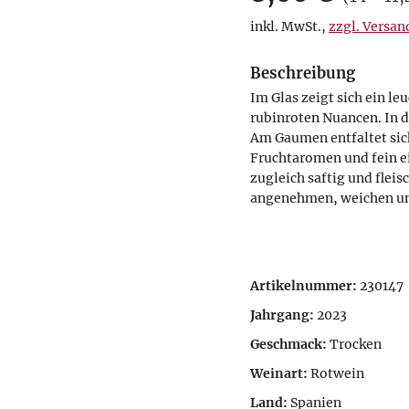
inkl. MwSt.
,
zzgl. Versan
Beschreibung
Im Glas zeigt sich ein l
rubinroten Nuancen. In d
Am Gaumen entfaltet sic
Fruchtaromen und fein e
zugleich saftig und fleis
angenehmen, weichen un
Artikelnummer:
230147
Jahrgang:
2023
Geschmack:
Trocken
Weinart:
Rotwein
Land:
Spanien