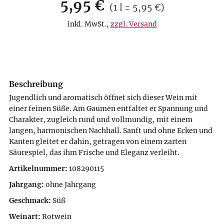
Verkaufspreis: 5,95 €
5,95 €
Preis pro 1 l = 5,95 €
(
1 l = 5,95 €
)
inkl. MwSt.
,
zzgl. Versand
Beschreibung
Jugendlich und aromatisch öffnet sich dieser Wein mit
einer feinen Süße. Am Gaumen entfaltet er Spannung und
Charakter, zugleich rund und vollmundig, mit einem
langen, harmonischen Nachhall. Sanft und ohne Ecken und
Kanten gleitet er dahin, getragen von einem zarten
Säurespiel, das ihm Frische und Eleganz verleiht.
Artikelnummer:
108290115
Jahrgang:
ohne Jahrgang
Geschmack:
Süß
Weinart:
Rotwein