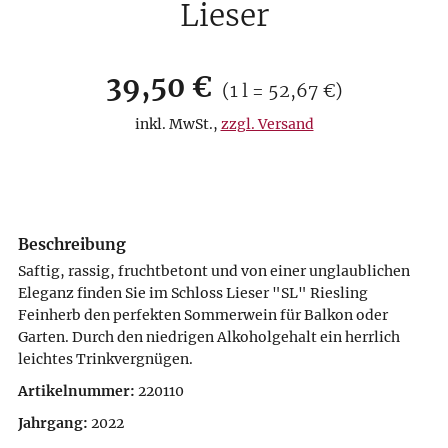
Lieser
Verkaufspreis: 39,50 €
39,50 €
Preis pro 1 l = 52,67 €
(
1 l = 52,67 €
)
inkl. MwSt.
,
zzgl. Versand
Beschreibung
Saftig, rassig, fruchtbetont und von einer unglaublichen
Eleganz finden Sie im Schloss Lieser "SL" Riesling
Feinherb den perfekten Sommerwein für Balkon oder
Garten. Durch den niedrigen Alkoholgehalt ein herrlich
leichtes Trinkvergnügen.
Artikelnummer:
220110
Jahrgang:
2022