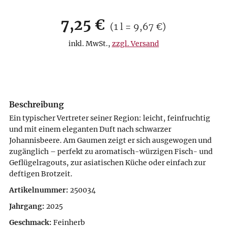
Verkaufspreis: 7,25 €
7,25 €
Preis pro 1 l = 9,67 €
(
1 l = 9,67 €
)
inkl. MwSt.
,
zzgl. Versand
Beschreibung
Ein typischer Vertreter seiner Region: leicht, feinfruchtig
und mit einem eleganten Duft nach schwarzer
Johannisbeere. Am Gaumen zeigt er sich ausgewogen und
zugänglich – perfekt zu aromatisch-würzigen Fisch- und
Geflügelragouts, zur asiatischen Küche oder einfach zur
deftigen Brotzeit.
Artikelnummer:
250034
Jahrgang:
2025
Geschmack:
Feinherb