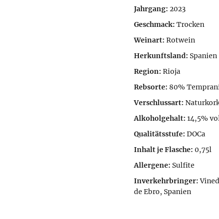
Jahrgang:
2023
Geschmack:
Trocken
Weinart:
Rotwein
Herkunftsland:
Spanien
Region:
Rioja
Rebsorte:
80% Tempranil
Verschlussart:
Naturkor
Alkoholgehalt:
14,5% vol
Qualitätsstufe:
DOCa
Inhalt je Flasche:
0,75l
Allergene:
Sulfite
Inverkehrbringer:
Vined
de Ebro, Spanien