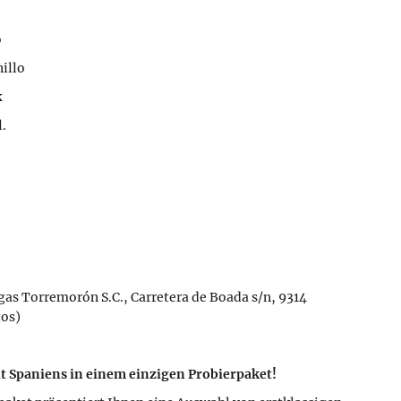
o
illo
k
.
as Torremorón S.C., Carretera de Boada s/n, 9314
os)
lt Spaniens in einem einzigen Probierpaket!