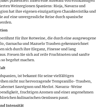
paket präsentiert Ihnen eine Auswahl von erstklassigen
rten Weinregionen Spaniens: Rioja, Navarra und
egion hat ihre eigenen einzigartigen Charakteristika und
ie auf eine unvergessliche Reise durch spanische
werden.
ition
tberühmt für ihre Rotweine, die durch eine ausgewogene
lo, Garnacha und Mazuelo Trauben gekennzeichnet
en sich durch ihre Eleganz, Finesse und lang
s. Freuen Sie sich auf reife Fruchtnoten und sanfte
n so begehrt machen.
falt
dspanien, ist bekannt für seine vielfältigen
ihen nicht nur hervorragende Tempranillo-Trauben,
Cabernet Sauvignon und Merlot. Navarra-Weine
ebendigkeit, fruchtigen Aromen und einer angenehmen
ahlreichen kulinarischen Genüssen passt.
und Intensität