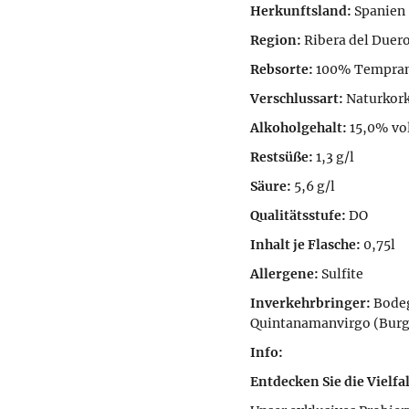
Herkunftsland:
Spanien
Region:
Ribera del Duer
Rebsorte:
100% Tempran
Verschlussart:
Naturkor
Alkoholgehalt:
15,0% vol
Restsüße:
1,3 g/l
Säure:
5,6 g/l
Qualitätsstufe:
DO
Inhalt je Flasche:
0,75l
Allergene:
Sulfite
Inverkehrbringer:
Bodeg
Quintanamanvirgo (Burg
Info:
Entdecken Sie die Vielfa