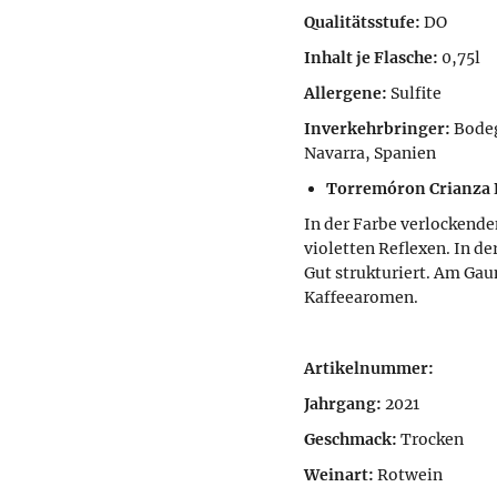
Qualitätsstufe:
DO
Inhalt je Flasche:
0,75l
Allergene:
Sulfite
Inverkehrbringer:
Bodeg
Navarra, Spanien
Torremóron Crianza 
In der Farbe verlockend
violetten Reflexen. In d
Gut strukturiert. Am Gau
Kaffeearomen.
Artikelnummer:
Jahrgang:
2021
Geschmack:
Trocken
Weinart:
Rotwein