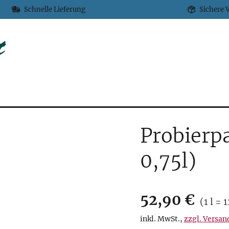
Schnelle Lieferung
Sichere 
Probierpa
0,75l)
Verkaufsprei
52,90 €
Preis p
(
1 l = 
inkl. MwSt.
,
zzgl. Versan