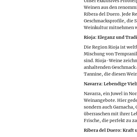
Unser exklusives Probier
Weinen aus den renommie
Ribera del Duero. Jede R
Geschmacksprofile, die S
Weinkultur mitnehmen 
Rioja: Eleganz und Trad
Die Region Rioja ist wel
Mischung von Tempranil
sind. Rioja-Weine zeichn
anhaltenden Geschmack au
Tannine, die diesen Wei
Navarra: Lebendige Viel
Navarra, ein Juwel in Nor
Weinangebote. Hier gede
sondern auch Garnacha, 
überraschen mit ihrer L
Frische, die perfekt zu z
Ribera del Duero: Kraft 